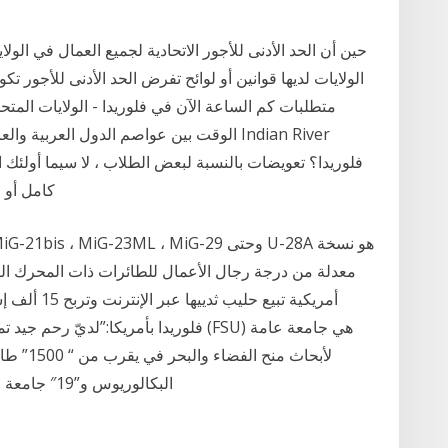
الولايات لديها قوانين أو لوائح تفرض الحد الأدنى للأجور تك
متطلبات كم الساعة الآن في فلوريدا - الولايات المتح
الوقت بين عواصم الدول العربية والعالمية م
كامل أو 
أمريكية تبيع
البكالوريوس و”19″ جامعة ولاية فلوريدا بالإضافة إلى تمويل الولاية دعمًا مال