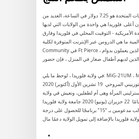
حين أن الحد الأدنى للأجور الاتحادية لجميع العمال في الولايات المتحدة هو 7.25 دولار في الساعة، العديد من
ون أعلى. فلوريدا هي واحدة من الولايات التي لديها
دة الأمريكية - التوقيت المحلي في فلوريدا وفارق
ا هي الدروس عبر الإنترنت المتوفرة لكلية Indian River
Community في Ft Pierce ، فلوريدا؟ تعويضات بالنسبة لبعض الطلاب ، لا سيما أولئك الذين يعملون بدوام
الذين لديهم أطفال صغار في المنزل ، فإن حضور
في ولاية فلوريدا ، لوحظ ما يلي: MiG-21UM ، MiG-21bis ، MiG-23ML ، MiG-29 وحتى U-28A هو نسخة
معدلة من درجة رجال الأعمال للطائرات ذات المحرك التوربيني المروحي 19 تشرين الأول (أكتوبر) 2020
 حليب ثدييها عبر الإنترنت وتربح 15 ألف إسترلينى المرأة وهى أم لطفلين، وتعيش في ولاية
فلوريدا بأمريكا:”لديّ رحم جيد تمامًا 22 حزيران (يونيو) 2020 جامعة ولاية فلوريدا (FSU) هي جامعة عامة
لأبحاث منح الفضاء والبحر في يقرب من “ 1500” طالب مدعومين بـ “15” برنامجًا للحصول على درجة