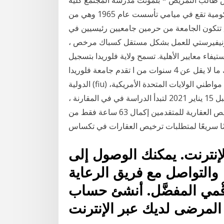
الفنون * مونتغمري جامعة فلوريدا الدولية هي جامعة حكومية تقع في ميامي تأسست عام 1965 وهي من
احة, تتكون الجامعة من حرمين جامعيين رئيسيين في
يونيفيرستي للعمل بشكل مستقل كسباك مرخص ،
اء معايير الأهلية. تسمح ولاية فلوريدا بتسجيل
السباكين إما محليًا أو بترخيص من الدولة. إذا كان لديك ما لا يقل عن 4 سنوات من ا تقدم جامعة فلوريدا
الدولية (fiu) منحة دراسية للطلاب المتميزين، التقديم على المنحة متاح مواطني الولايات المتحدة الأمريكية،
أو مقيمًا دائمًا فيها أو طالبًا دوليًا. يتم التقديم على المنحة قبل 15 يناير 2021 لتبدأ الدراسة في في المقارنة ،
للحصول على ترخيص في ولاية فلوريدا ، تتطلب التراخيص العقارية للمتقدمين إكمال 63 ساعة فقط من
إنترنت. يمكنك الوصول إلى
 والتواصل مع فريق الرعاية
ّقْمي المفضَّل. أنشئ حساب
لمرضى لديك عبر الإنترنت