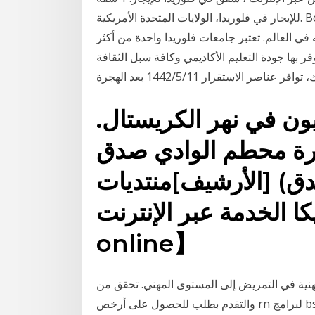
للإيجار في فلوريدا، الولايات المتحدة الأمريكية. Booking.com هي جزء من Booking Holdings Inc. الرائدة
ي العالم. تعتبر جامعات فلوريدا واحدة من أكثر
ر بها جودة التعليم الأكاديمي وكافة سبل الثقافة
استقرار 11‏‏/5‏‏/1442 بعد الهجرة
ن في نهر الكريستال.
خرة محطم الوادي صدق
دق) [الأرشيف]منتديات
 الخدمة عبر الإنترنت. 【service
online】
مهنية في التمريض إلى المستوى المهني. تحقق من
والتقدم بطلب للحصول على أرخص rn لبرامج bsn عبر الإنترنت في ولاية فلوريدا ولاية فلوريدا هي ولاية من