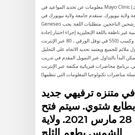
معلومات عن تحديد المواعيد في Mayo Clinic (مايو كلينك)، ومن ضمنها خيارات تحديد المواعيد على الإنترنت
 ولاية نيويورك. ستقدم جامعة ولاية نيويورك في
Geneseo مبلغ يتراوح من 6000 دولار إلى 10000 دولار سنويًا للمرشحين الناجحين. متطلبات اللغة: يجب
غير ناطقة باللغة الإنجليزية إجراء اختبار إجادة
اللغة الإنجليزية وكسب (550 في توفل الورقي ، 80 عبر الإنترنت toefl أو 6.5 في ielts ما يميز التداول عبر
 الأسبوع, وأن التداول ملائم للجميع ويعتمد تحديد الاتجاه على التحليل
لبدأ بالتداول عبر التمويل المقدم في تدريب CERN.
 برنامج محاضرات فيزيائية مكثفة عبر الإنترنت
في متنزه ترفيهي جديد
بطابع شتوي. سيتم فتح "Snowcat Ridge" من
20 نوفمبر 2020 حتى 28 مارس 2021. ولاية
الشمس بطعم الثلج