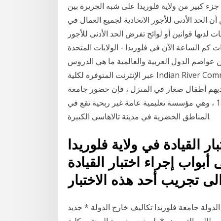
 جزء كبير من ولاية فلوريدا على شبه الجزيرة بين
 الحد الأدنى للأجور الاتحادية لجميع العمال في
عديد من الولايات لديها قوانين أو لوائح تفرض الحد الأدنى للأجور
ت كم الساعة الآن في فلوريدا - الولايات المتحدة
ن عواصم الدول العربية والعالمية ما هي الدروس
عبر الإنترنت المتوفرة لكلية Indian River Community في Ft Pierce ، فلوريدا؟ تعويضات بالنسبة لبعض
ن لديهم أطفال صغار في المنزل ، فإن حضور جامعة
ولاية فلوريدا. تأسست جامعة ولاية فلوريدا عام 1851 ، وهي مؤسسة تعليمية عامة غير ربحية تقع في
المناطق الحضرية في مدينة تالاهاسي الكبيرة.
ر القيادة في ولاية فلوريدا Florida إذا كانت فلوريدا
أبواب إجراء اختبار القيادة
عة فلوريدا تكاليف خارج الدولة * جديد k-8 مدرسة ل بورتر مزرعة *
تبس طالب التمريض * بلمونت مدرسة المجتمع كلية