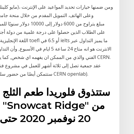
وعلى الهاتف. التمويل المفدم من خلال منحة جامعة
على الطلاب الذين حصلوا على درجة علمية من دولة أجنبية 
الانترنت هو انه متاح 24 ساعة 5 ايام في
الفني والذي من الممكن ان يفهمه اي شخص, كما يمكن ا
عقد جمعية تصل إلى ثلاثة أشهر للعمل في مشروع فني.
(ستتمكن أيضًا من حضور سلسلة مناضرات تكنولوجيا المعلومات التي تنظمها CERN openlab).
ستتذوق فلوريدا طعم الثلج 