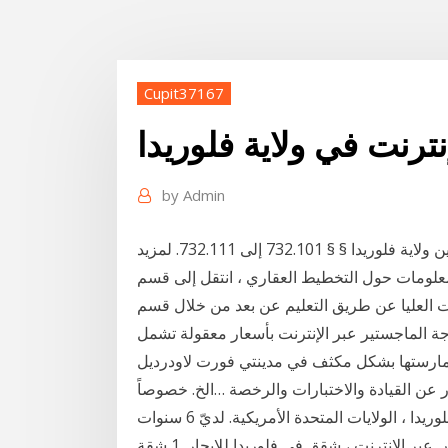
Cupit37167
نترنت في ولاية فلوريدا
by
Admin
يمكنك العثور على قانون الخلافة الودية في فلوريدا هنا: قوانين ولاية فلوريدا § § 732.101 إلى 732.111. لمزيد
ت العليا عن طريق التعليم عن بعد من خلال قسم
جة الماجستير عبر الإنترنت بأسعار معقولة تشمل
مارستها بشكل مكثف في مدينتي فورت لاودرديل
 عن القيادة والاختبارات والرخصة …الخ. خصوصاً
البنات ̷… 3‏‏/6‏‏/1442 بعد الهجرة اسمي سارة. أنا أعيش في فلوريدا ، الولايات المتحدة الأمريكية. لديّ 6 سنوات
من الخبرة في تدريس اللغة العربية عن طريق الدروس عبر الإنترنت ، شقق في فلوريدا للإيجار. 1 شقة