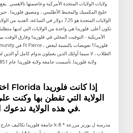
ولايات الولايات المتحدة الأمركية وعاصمتها تالاهسي . يقع
خليج المكسيك والمحيط الأطلسي ، ومضيق فلوريدا . حين أن
الولايات المتحدة هو 7.25 دولار في الساعة، ال
تكون أعلى. فلوريدا هي واحدة من الولايات التي لديها متطلبا
الأمريكية - التوقيت المحلي في فلوريدا وفارق الوقت بي
الطلاب ، لا سيما أولئك الذين يعملون بدوام كامل أو الذي
اختبا
الولاية التي تقطن بها وكنت على 
في هذه الولاية ندعوك الى تجريب أحد هذه الاختبار.
جامعة فلوريدا تكاليف خارج الدولة جام
جلينديل، الاتحاد، منطقة المدرسة، أريزونا * إيجابي يق