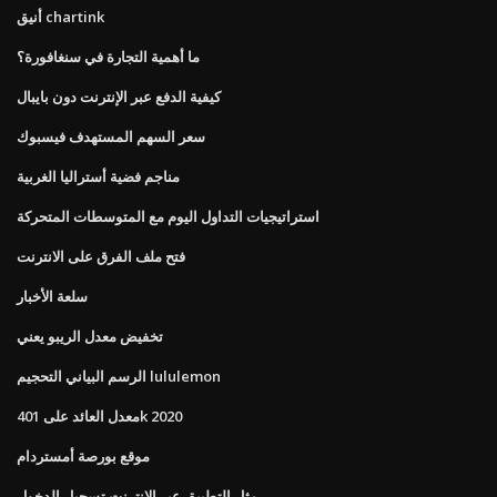
أنيق chartink
ما أهمية التجارة في سنغافورة؟
كيفية الدفع عبر الإنترنت دون بايبال
سعر السهم المستهدف فيسبوك
مناجم فضية أستراليا الغربية
استراتيجيات التداول اليوم مع المتوسطات المتحركة
فتح ملف الفرق على الانترنت
سلعة الأخبار
تخفيض معدل الريبو يعني
الرسم البياني التحجيم lululemon
معدل العائد على 401k 2020
موقع بورصة أمستردام
مثل التطبيق عبر الإنترنت تسجيل الدخول