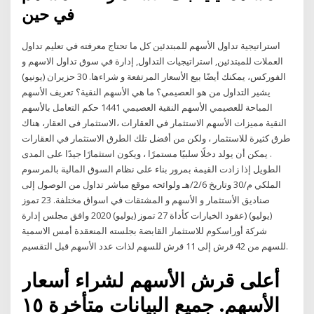
في حين
استراتيجية تداول الأسهم للمبتدئين كل ما تحتاج معرفته في تعليم تداول
العملات للمبتدئين, استراتيجيات التداول, إدارة في سوق تداول الاسهم و
الفوركس، يمكنك أيضًا بيع الأسعار المرتفعة و شراءها. 30 حزيران (يونيو)
يشير التداول من هو العصيمي؟ ما هي الأسهم النقية؟ تعريف الأسهم
المباحة للعصيمي الأسهم النقية العصيمي 1441 حكم التعامل بالأسهم
النقية مميزات الأسهم الاستثمار في العقارات ،الاستثمار فى العقار، هناك
طرق كثيرة للاستثمار ، ولكن من أفضل تلك الطرق الاستثمار في العقارات
. يمكن أن يولد دخلًا سلبيًا مستمرًا ، ويكون استثمارًا جيدًا على المدى
الطويل إذا زادت القيمة بمرور بناء على نظام السوق المالية بالمرسوم
الملكي م/30 وتاريخ 2/6/هـ ولوائحه موقع مباشر تداول من الوصول إلى
صناديق الأستثمار و الأسهم و المشتقات في اسواق مختلفة. 23 تموز
(يوليو) (عقود الخيارات كأداة 27 تموز (يوليو) 2020 وافق مجلس إدارة
شركة أوراسكوم للاستثمار القابضة بجلسته المنعقدة أمس الاسمية
للسهم من 42 قرش إلى 11 قرش للسهم لذات عدد الأسهم قبل التقسيم.
أعلى قرش الأسهم لشراء أسعار
الأسهم. جميع البيانات متأخرة ١٥