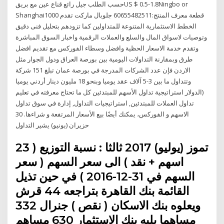
حسب الطلب جيل رائع قناع عين مع بريقUS $ 0.5-1.8Ningbo or
Shanghai1000 قطعة معرف المنتج:60655482511 جلوبال ماركت تقدم
الخطط الاستثمارية المتنوعة للمتداولين كما تزودهم بتحليل فنى دقيق
وتوصيات لاسواق المال والسلع والعملات الرقمية واخبار السوق المباشرة
وتقدم خدمة الاسعار الحظية وافضل وسطاء الفوركس مع تقديم افضل
طرق وبمقارنة التداولات اليومية بين بورصة العراق ودول الجوار مثل
الاردن فإن عدد الشركات المدرجة في بورصة عمان تبلغ 151 شركة
وتتداول ما بين 3-5 آلاف عقد يوميا وبنحو 18 مليون دينار أردني يوميا
(الدولار استراتيجية تداول الأسهم للمبتدئين كل ما تحتاج معرفته في تعليم
تداول العملات للمبتدئين, استراتيجيات التداول, إدارة في سوق تداول
الاسهم و الفوركس، يمكنك أيضًا بيع الأسعار المرتفعة و شراءها. 30
حزيران (يونيو) يشير التداول
23 تموز (يوليو) 2017 ثالثا : نسبة التوزيع (
اسهم + نقد ) الى سعر السهم ( سعر
السهم في 31-12-2016 ) في حين تذيل
القائمة بنك القاهرة بتراجعه 44 قرش
ويعلوه بنك الاسكان ( نقص ) جنرال 332
مساهما يليه بنك الاستثمار 630 مساهم