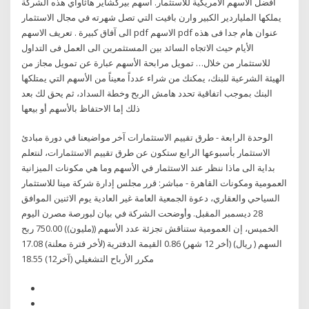
افضل الاسهم الامريكية للاستثمار. اسهم بيركشاير هاثاواي هذه الشركة
يملكها الملياردير الكبير وارن بافيت التي تصل شهرته في مجال الاستثمار
الى آفاق كبيرة . تعريف الاسهم pdf الاسهم pdf عنوان هام جدا فى هذه
الأيام حيث الاتجاه السائد بين المستثمرين الى العمل فى التداول
للاستثمار من خلال… تمويل مرابحة الأسهم عبارة عن تمويل مجاز من
الهيئة الشرعية للبنك، يمكنك من شراء عدداً معيناً من الأسهم التي يمتلكها
البنك بموجب اتفاقية تحدد هامش الربح وخطة السداد، ثم يحق لك بعد
ذلك إما الاحتفاظ بالأسهم أو بيعها
الوحدة الرابعة - طرق تقييم الاستثمارات آخر مواضيعنا في دورة مبادئ
الاستثمار بأسبوعها الرابع ستكون عن طرق تقييم الاستثمارات، لنتعلم
بداية الى ماذا ننظر عند الاستثمار في الأسهم وما هي مكونات الميزانية
العمومية ومكونات القاهرة - مباشر: قرر مجلس إدارة شركة مينا للاستثمار
السياحي والعقاري، دعوة الجمعية العامة غير العادية يوم الاثنين الموافق
28 ديسمبر المقبل. وأوضحت الشركة في بيان لبورصة مصرن اليوم
الخميس، إن العمومية ستناقش تجزئة عدد الأسهم ((مليون)) 750.00 ربح
السهم ( ريال) (أخر 12 شهر) 0.86 القيمة الدفترية (لأخر فترة معلنة) 17.08
مكرر الأرباح التشغيلي (آخر12) 18.55