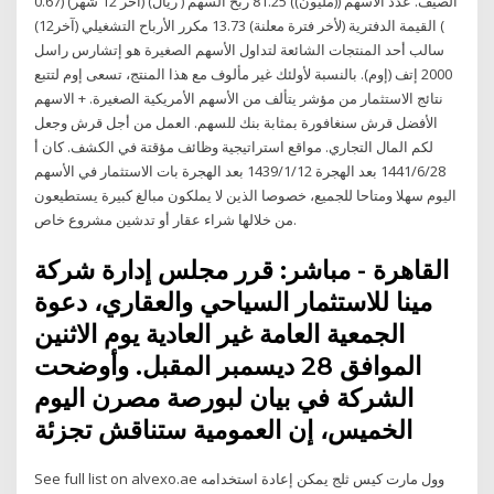
الصيف. عدد الأسهم ((مليون)) 81.25 ربح السهم ( ريال) (أخر 12 شهر) (0.67
) القيمة الدفترية (لأخر فترة معلنة) 13.73 مكرر الأرباح التشغيلي (آخر12)
سالب أحد المنتجات الشائعة لتداول الأسهم الصغيرة هو إتشارس راسل
2000 إتف (إوم). بالنسبة لأولئك غير مألوف مع هذا المنتج، تسعى إوم لتتبع
نتائج الاستثمار من مؤشر يتألف من الأسهم الأمريكية الصغيرة. + الاسهم
الأفضل قرش سنغافورة بمثابة بنك للسهم. العمل من أجل قرش وجعل
لكم المال التجاري. مواقع استراتيجية وظائف مؤقتة في الكشف. كان أ
28‏‏/6‏‏/1441 بعد الهجرة 12‏‏/1‏‏/1439 بعد الهجرة بات الاستثمار في الأسهم
اليوم سهلا ومتاحا للجميع، خصوصا الذين لا يملكون مبالغ كبيرة يستطيعون
من خلالها شراء عقار أو تدشين مشروع خاص.
القاهرة - مباشر: قرر مجلس إدارة شركة
مينا للاستثمار السياحي والعقاري، دعوة
الجمعية العامة غير العادية يوم الاثنين
الموافق 28 ديسمبر المقبل. وأوضحت
الشركة في بيان لبورصة مصرن اليوم
الخميس، إن العمومية ستناقش تجزئة
See full list on alvexo.ae وول مارت كيس ثلج يمكن إعادة استخدامه