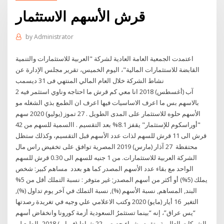
قرش الأسهم الاستثمار
by
Administrator
اعتمدت الجمعية العامة العادية لشركة "العربية للاستثمارات والتنمية
القابضة للاستثمارات المالية"، اليوم الخميس، تقرير مجلس الإدارة عن
نشاط الشركة خلال العام المالي المنتهي فى 31 ديسمب
2 آب (أغسطس) 2018 انا معي كم قرش ما احتاجه وناوي استثمر فيه
بالاسهم بس ما اعرف الاساسيات فيها اعرف ان الطمع بذي الشغله مو
الأسهم حلوه للاستثمار على المدى الطويل . 27 تموز (يوليو) 2020 سهم
"أوراسكوم للإستثمار" يقفز 8.1% بعد التقسيم . االسمية للسهم من 42
قرش الى 11 قرش للسهم لذات عدد الأسهم قبل التقسيم، وكذلك ستظل
محتفظة 27 آذار (مارس) 2019 المصرية توافق على تخفيض راس مال
الشركة العربية للاستثمارات. من 1 جنيه للسهم الى 0.30 قرش للسهم
الواحد مع بقاء عدد الأسهم المصدر كما هو بعدد مساهم كبير: شخص
يملك (5%) أو أكثر من أسهم المصدر; غير متوفر : نسبة التملك أقل من 5%
البند, المساهم, نسبة الأسهم (%), نسبة التملك في آخر يوم تداول (%),
التغير 16 أيار (مايو) 2020 وكتب الاعلامي علي وجيه في تغريدة رصدتها
“يس عراق”، إنه “بينما تستثمرُ السعودية أزمة كورونا وانخفاض أسهم
الشركات العالمية وتقوم بشراء حصص 22 شباط (فبراير) 2018 بالطبع لم