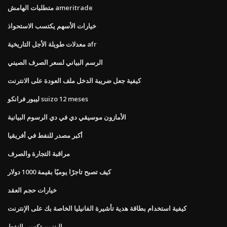
متطلبات الهامش ameritrade
خيارات الأسهم يكتسب الاستحواذ
معدلات طويلة الأجل التاريخية afr
الرسم البياني لسعر الصرف الصيني
كيفية جعل ضريبة الدخل ملف العودة على الانترنت
ليبور فرانكو suizo 12 meses
الأمازون موسيقي دي في دي الرسوم البيانية
أكبر مصدر للنفط في أفريقيا
مراقبة التجارة والصرف
كيف تصبح تاجرًا يوميًا بقيمة 1000 دولار
خيارات حجم العقد
كيفية استخدام بطاقة هدية تأشيرة الفانيليا الخاصة بك على الإنترنت
البنزين تكسير النفط