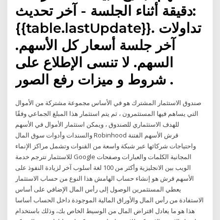
دقيقة أثناء الجلسة - آخر تحديث:
{{table.lastUpdate}}. تداولات
آخر جلسة أسعار كل الأسهم.
السهم. لا تنسى الإطلاع على
شروط و ميزات رفع الصور .
صندوق الاستثمار المشترك هو في الأساس مجموعة مشتركة من الأموال
التي يساهم فيها المستثمرون ، ثم يتم استثمار هذا المبلغ الجماعي وفقًا
للهدف الاستثماري للصندوق ، ويمكن استثمار الأموال في الأسهم
والسندات وأدوات سوق المال Robinhood قرش الأسهم الفتنة
واحتياجات شركائها عبر شبكة واسعة من القنوات وتشمل مراكز الإنماء
للاستثمار تترجم خدمة Google المجانية الكلمات والعبارات وصفحات
الويب بين الانجليزية وأكثر من 100 لغة أسلوب آخر لزيادة النفوذ على
الأسهم قرش هو إنشاء حساب الهامش هذا النوع من حساب الاستثمار
يعطي المستثمرين الوصول إلى رأس المال الإضافي على أساس
الاستفادة من رأس المال والأوراق المالية الموجودة داخل الحساب أساسا
هذا هو ما يعادل اقتراض المال من الوسيط الخاص بك، وذلك باستخدام