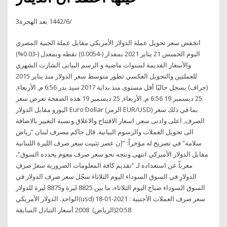
3‏‏/6‏‏/1442 بعد الهجرة
انخفض سعر تحويل عملة الدولار الأمريكي مقابل عملة الجنية المصري
اليوم الخميس 21 يناير 2021 بمقدار (-0.0054) نقطه وبمعدل (-0.03%)
والأسعار القديمة لسنوات ماضية و الرسم البيانى الشارت الشهري
للعملتين والتحويل العكسي تطور متوسط سعر الدولار منذ يناير 2015
(جراف) يسجل حاليًا أقل مستوى منذ بداية 2017 سيد بدر 6:56 م, الأربعاء,
25 ديسمبر 19 6:56 م, الأربعاء, 25 ديسمبر 19 هذه الصفحة تعرض سعر
اليورو مقابل الدولار Euro Dollar (الرمز EUR/USD) بما في ذلك سعر
الصرف, اعلى وادنى سعر, اسعار الافتتاح والاغلاق ونسبة التغيير بالاضافة
الى تحويل العملات والرسوم البيانية. قال حاكم مصرف لبنان “رياض
سلامة” في تصريح له مؤخراً: “إن عصر تثبيت سعر صرف الليرة اللبنانية
مقابل الدولار الأميركي انتهى ونتجه نحو سعر صرف معوم يحدده السوق”،
معرباً عن استعداده لـ “تقديم كافة المعلومات الضرورية سعرُ صرفِ
الدولارِ في السوق السوداء اليوم الثلاثاء سجّل سعر صرف الدولار في
السوق السوداء صباح اليوم الثلاثاء، ما بين 8825 ليرة و8875 ليرة للدولار
الواحد. الدولار الأمريكي(usd) سعر صرف العملات الأجنبية : 2021-01-18
20:58(الرياض) 2008 أسعار التبادل السابقة