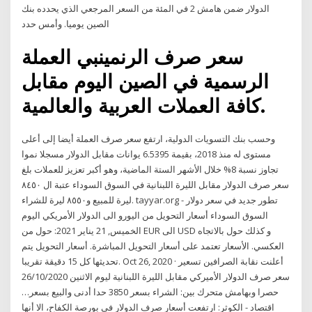
الدولار ضمن هامش 2 في المئة من السعر المرجعي الذي يحدده بنك
الصين يوميا. وأمس حدد
سعر صرف الرنمينبي العملة
الرسمية في الصين اليوم مقابل
كافة العملات العربية والعالمية.
وحسب بنك التسويات الدولية، ارتفع سعر صرف العملة أيضا إلى أعلى
مستوى له منذ 2018، بقيمة 6.5395 يوانات مقابل الدولار مسجلا نموا
تجاوز نسبة 8% خلال الأشهر الستة الماضية، وهو أكبر تعزيز للعملات بلغ
سعر صرف الدولار مقابل الليرة اللبنانية في السوق السوداء عتبة ال ٨٤٥٠
ليرة للمبيع و٨٥٥٠ ليرة للشراء. tayyar.org - تطور جديد في سعر دولار
السوق السوداء أسعار التحويل من اليورو الى الدولار الأمريكي اليوم
الخميس, 21 يناير 2021: حول من EUR الى USD و كذلك حول بالاتجاه
العكسي. الأسعار تعتمد على أسعار التحويل المباشرة. أسعار التحويل يتم
تحديثها كل 15 دقيقة تقريبا. Oct 26, 2020 · أعلنت نقابة الصرافين تسعير
سعر صرف الدولار الأميركي مقابل الليرة اللبنانية ليوم الاثنين 26/10/2020
حصرا وبهامش متحرك بين: الشراء بسعر 3850 حدا أدنى والبيع بسعر…
اقتصاد - الكوثر: ارتفعت أسعار صرف الدولار في بورصة الكفاح، الا أنها