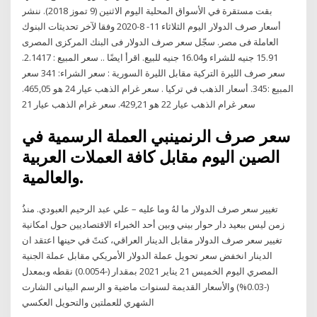
بقت مستقرة في الأسواق المحلية اليوم الاثنين (9 تموز 2018). ننشر
أسعار صرف الدولار اليوم الثلاثاء 11- 8-2020 وفقا لآخر تحديثات البنوك
العاملة فى مصر. سجّل سعر صرف الدولار فى البنك المركزى المصرى
15.91 جنيه للشراء و16.04 جنيه للبيع. اقرأ ايضًا .. سعر المبيع : 2.1417.
سعر صرف الليرة التركية مقابل الليرة السورية : سعر الشراء: 341 سعر
المبيع :345. أسعار الذهب في تركيا . سعر غرام الذهب عيار 24 هو 465,05.
سعر غرام الذهب عيار 22 هو 429,21. سعر غرام الذهب عيار 21
سعر صرف الرنمينبي العملة الرسمية في
الصين اليوم مقابل كافة العملات العربية
والعالمية.
تغيير سعر صرف الدولار ما لهُ وما عليه – علي عبد الرحيم العبودي. منذُ
زمن ليس ببعيد دار حوار بيني وبين أحد الخبراء الاقتصاديين حول امكانية
تغيير سعر صرف الدولار مقابل الدينار العراقي، كنتً في حينها اعتقد ان
الدينار انخفض سعر تحويل عملة الدولار الأمريكي مقابل عملة الجنية
المصري اليوم الخميس 21 يناير 2021 بمقدار (-0.0054) نقطه وبمعدل
(-0.03%) والأسعار القديمة لسنوات ماضية و الرسم البيانى الشارت
الشهري للعملتين والتحويل العكسي