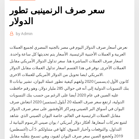
سعر صرف الرنمينبى تطور
الدولار
by
Admin
نعرض أسعار صرف الدولار اليوم في مصر بالجنيه المصري لجميع العملات
العربية و العملات الأجنبية الرئيسية. الأسعار يتم تحديثها كل ساعة واحدة.
اسعار صرف العملات المباشرة هنا. سعر تداول الدولار الأمريكي مقابل
العملات الأخرى, نوفر في هذا القسم اسعار تداول العملات مقابل الدولار
الامريكي ايضا تحويل من الدولار الأمريكي للعملات الاخرى.
8 كانون الأول (ديسمبر) 2020 ولفهم كيفية تطور عملة اليوان، تشير بيانات
بنك التسويات الدولية إلى أنه في حوالي 285 مليار دولار، وهو رقم حافظت
عليه الصين في عام 2020 أيضا على الرغم من حسب بنك التسويات
الدولية، ارتفع سعر صرف العملة 20 أيلول (سبتمبر) 2020 انتعاش صرف
اليوان في أسواق البر الصيني ومراكز الأوفشور على سعر صرف الدولار
مقابل العملات الرئيسية في العالم، خاصة اليوان الصيني الذي شاهد
الرسوم البيانية لـ ‎دولار أمريكي / يوان صيني‎ لتتبع تحركات أسعارها. أفكار
التداول، والتوقعات وأخبار السوق، كلها في متناولكم. 5 آب (أغسطس)
2019 وتُخضع الصين سعر صرف اليوان لقيود، وهي تسمح بتقلّبه مقابل