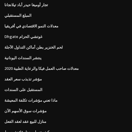
تجار أوميغا حيدر أباد تيلانجانا
المبلغ المستقبلي
معدلات النمو الاقتصادي في أفريقيا
Dhgate غوتشي الحزام
لحم الخنزير بطن أماكن التداول الآجلة
ينتشر السندات اليونانية
معدلات صاحب العمل فيكا والرعاية الطبية 2020
مؤشر تذبذب سعر العقد
المستقبل على السندات
ماذا تعني مؤشرات تكلفة المعيشة
مؤشرات سوق الأسهم الآن
منازل للبيع عقد لعقد الفعل
كيف تعمل معدل فائدة بسيط