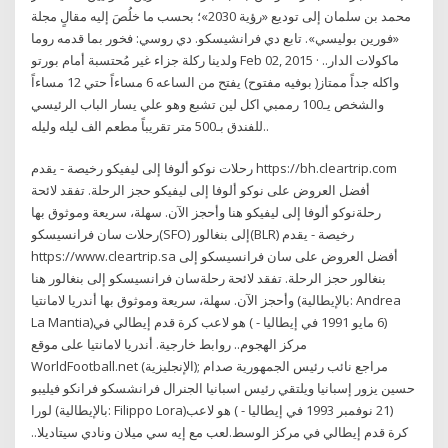
محمد بن سلمان إلى توديع «رؤية 2030»؛ بحسب ما خلُصَ إليه مقالٍ مجلة
«فورين بوليسي». تابع دي فرانشيسكو. دي روسي: فخور بما قدمه روما
ولدينا ركلة جزاء غير مُحتسبة أمام بورتو Feb 02, 2015 · ماكولات الدار..
واكله جداً ممتاز( بوفيه مفتوح) يفتح من الساعه 6 مساءاً حتي 12 مساءاً
والشخص يـ100 رممبي اكل لين تشبع وهو علي يسار الباب الرئيسي
للفندق بـ500 متر تقريباً مطعم الف ليله وليله..
رحلات نوكو ألوفا إلى ليفيكو رخيصة - يقدم https://bh.cleartrip.com
أفضل العروض على نوكو ألوفا إلى ليفيكو حجز الرحلة. تفقد لائحة
رحلةنوكو ألوفا إلى ليفيكو هنا وأحجز الآن. سهلة، سريعة وموثوق بها
رحلات سان فرانسيسكو(SFO) إلى بنغالور(BLR) رخيصة - يقدم
https://www.cleartrip.sa أفضل العروض على سان فرانسيسكو إلى
بنغالور حجز الرحلة. تفقد لائحة رحلةسان فرانسيسكو إلى بنغالور هنا
وأحجز الآن. سهلة، سريعة وموثوق بها أندريا لامانتيا (بالإيطالية: Andrea
La Mantia)‏ (6 مايو 1991 في إيطاليا - ) هو لاعب كرة قدم إيطالي في
مركز الهجوم.. روابط خارجية. أندريا لامانتيا على موقع
WorldFootball.net (الإنجليزية); مراجع نائب رئيس الجمهورية صدام
حسين يزور إسبانيا ويلتقي رئيس اسبانيا الجنرال فرانشسكو فرانكو فيليبو
لورا (بالإيطالية: Filippo Lora)‏ (21 نوفمبر 1993 في إيطاليا - ) هو لاعب
كرة قدم إيطالي في مركز الوسط.لعب مع إيه سي ميلان ونادي سيتاديلا..