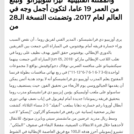
والممثلة الفلبينية "ليزا سوبيرانو" وتبلغ
من العمر 19 عاما، لتكون أجمل وجه في
العالم لعام 2017. وتضمنت النسخة الـ28
من
يرى أوزيبيو دي فرانشيسكو ، المدير الفني لفريق روما ، أن نقص السبب
وراء خسارة فريقه أمام يوفنتوس، في المباراة التي جمعت بين الفريقين
بالدوري الإيطالي. يوفنتوس حقق الفوز بهدف نظيف على روما في
المباراة التي جمعت بينهما Jun 05, 2018 · تغلب اللاعب الإيطالي ماركو
سيكتشيناتو على منافسه الصربي نوفاك دجوكوفيتش بواقع 3 مجموعات
لواحدة (6-3 7-6 1-6 7-6"13-11") في ربع نهائي منافسات بطولة فرنسا
المفتوح يعلم المدرب أوزيبيو دي فرانشيسكو أنه لا يوجد هدية أثمن يمكن
أن يقدمها الجيالوروسي يوم الأربعاء من تحقيق الفوز، حيث يستضيف روما
ساسولو على ملعب أوليمبيكو. يؤمن إيزيبيو دي فرانشيسكو مدرب روما
بتحقيق فريقه ريمونتادا جديدة أمام ليفربول في إياب نصف نهائي دوري
أبطال أوروبا رغم خسارته ذهابا بملعب "أنفيلد" 5-2 مساء الثلاثاء. كشفت
تقارير صحفية إسبانية عن رفض فرانشيسكو ألاركون "إيسكو" لاعب
وسط ريال مدريد عرضين من مانشستر سيتي وبايرن ميونيخ، للانتقال
لأحدهما خلال فترة الانتقالات الصيفية، مفضلا البقاء في صفوف "الملكي".
تشيرو إيموبيلي أحرز هدفه الـ100 مع فريق العاصمة الإيطالية في الشوط