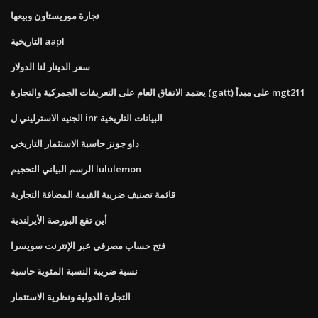
تجارة موريستاون وبيعها
التاريخية aapl
سعر الدينار لنا الدولار
يعتمد الاتفاق العام على التعريفات الجمركية والتجارة (gatt) على مبدأ mgt211
الجنيه الاسترليني ل inr البيانات التاريخية
داو جونز حاسبة الاستثمار التاريخي
الرسم البياني التحجيم lululemon
قائمة تصنيف ضريبة القيمة المضافة التجارية
أين تقع البورصة الأيرلندية
فتح حساب مصرفي عبر الإنترنت سويسرا
نسبة ضريبة النسبة المئوية حاسبة
التجارة الدولية ونظرية الاستثمار