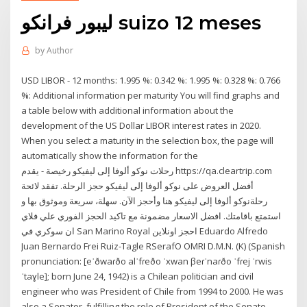
ليبور فرانكو suizo 12 meses
by
Author
USD LIBOR - 12 months: 1.995 %: 0.342 %: 1.995 %: 0.328 %: 0.766
%: Additional information per maturity You will find graphs and
a table below with additional information about the
development of the US Dollar LIBOR interest rates in 2020.
When you select a maturity in the selection box, the page will
automatically show the information for the
رحلات نوكو ألوفا إلى ليفيكو رخيصة - يقدم https://qa.cleartrip.com
أفضل العروض على نوكو ألوفا إلى ليفيكو حجز الرحلة. تفقد لائحة
رحلةنوكو ألوفا إلى ليفيكو هنا وأحجز الآن. سهلة، سريعة وموثوق بها و
استمتع باقامتك. افضل الاسعار مضمونة مع تاكيد الحجز الفوري علي فلاي
ان سوكري في San Marino Royal احجز اونلاين Eduardo Alfredo
Juan Bernardo Frei Ruiz-Tagle RSerafO OMRI D.M.N. (K) (Spanish
pronunciation: [eˈðwaɾðo alˈfɾeðo ˈxwan βeɾˈnaɾðo ˈfɾej ˈrwis
ˈtaɣle]; born June 24, 1942) is a Chilean politician and civil
engineer who was President of Chile from 1994 to 2000. He was
also a Senator, fulfilling the role of President of the Senate