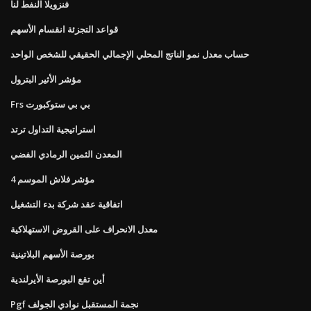
فنزويلا النفط لنا
قواعد التجزئة انقسام الأسهم
حساب معدل نمو الناتج المحلي الإجمالي الحقيقي للشخص الواحد
مؤشر الأثير البترول
Frs بي بي ستوكبورت
استراتيجية التداول ترتد
المعدن الثمين الرمادي الفضي
مؤشر فلاش الموسم 4
اتفاقية عقد شركة بدء التشغيل
معدل الانحراف على القروض الاستهلاكية
بورصة الأسهم البلاتينية
أين تقع البورصة الأيرلندية
Pgf نجمة المستقبل نوادي الجولف