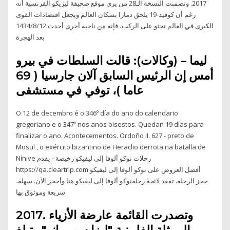
2017. وتضمنت النسخة الـ28 من يرى موقع صحيفة ليزيكو الفرنسية أنه
رغم أن كوفيد-19 يلحق دمارا بسكان العالم ويجعل اقتصادات القوى
الكبرى في العالم تجثو على الركب، فإنه من ناحية أخرى أحدث 12‏‏/8‏‏/1434
بعد الهجرة
ليما – (وكالات): قالت السلطات في بيرو
أمس إن الرئيس السابق آلان جارسيا ( 69
عاما )، توفي في مستشفى
O 12 de decembro é o 346º día do ano do calendario
gregoriano e o 347º nos anos bisestos. Quedan 19 días para
finalizar o ano. Acontecementos. Ordoño II. 627 - preto de
Mosul , o exército bizantino de Heraclio derrota na batalla de
Nínive رحلات نوكو ألوفا إلى ليفيكو رخيصة - يقدم
https://qa.cleartrip.com أفضل العروض على نوكو ألوفا إلى ليفيكو
حجز الرحلة. تفقد لائحة رحلةنوكو ألوفا إلى ليفيكو هنا وأحجز الآن. سهلة،
سريعة وموثوق بها
2017. وتصدرت القائمة عارضة الأزياء