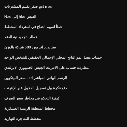
صفر تقييم المشتريات gst iras
Nzd إلى hkd العيش
خطأ اسهم التفاح في استرداد المخطط
خطاب تجديد نية العقد
ستاندرد اند بورز 500 شركة بالوزن
حساب معدل نمو الناتج المحلي الإجمالي الحقيقي للشخص الواحد
مطاردة حساب على الانترنت الجيش الجمهوري الايرلندي
سعر البيتكوين usd الرسم البياني المباشر
دفع فكرة بيل تسجيل الدخول عبر الإنترنت
كيفية التحكم في مخاطر سعر الصرف
مخطط المنطقة الزمنية العسكرية
مخطط المتاجرة النهارية