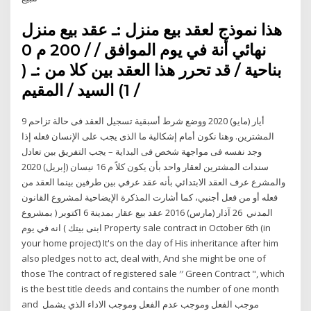
هذا نموذج لعقد بيع منزل :ـ عقد بيع منزل
نهائي أنة في يوم الموافق / / 200 م 0
بناحية / قد تحرر هذا العقد بين كلا من :ـ (
1) السيد / المقيم /
9 أيار (مايو) 2020 ووضع شرط أسبقية تسجيل العقد فى حالة تزاحم
المشترين. وهنا نكون أمام إشكالية ما الذى يجب على الإنسان فعله إذا
وجد نفسه فى مواجهة شخص فى البداية – يجب التفريق بين تعادل
سندات المشترين لعقار واحد بأن يكون كلاً م 16 نيسان (إبريل) 2020
والمشرع عرف العقد الابتدائي بأنه عقد عرفي بين طرفين بينما العقد من
فعله أو من فعل أجنبي، كما أشارت المذكرة الإيضاحية لمشروع القانون
المدني 26 آذار (مارس) 2016 عقد بيع عقار بمدينة 6 اكتوبر ( بمشروع
ابنى بيتك ) انه في يوم Property sale contract in October 6th (in
your home project) It's on the day of His inheritance after him
also pledges not to act, deal with, And she might be one of
those The contract of registered sale ′′ Green Contract ", which
is the best title deeds and contains the number of one month
and موجب الفعل وموجب عدم الفعل وموجب الاداء الذي يشمل