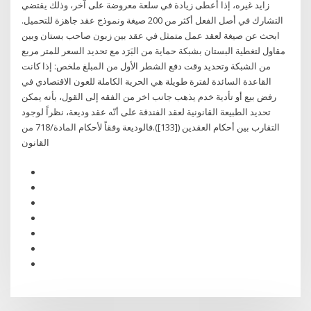
زايد غيره، إذا أعطى زيادة في سلعة معروضة على آخر، وذلك يقتضي
التشارك في أصل الفعل أكثر من 200 صيغة ونموذج عقد جاهزة للتحميل.
ابحث عن صيغة لعقد عمل متمثل في عقد بين زبون صاحب بستان وبين
مقاول لتغطية البستان بشبكة حماية من البَرَد مع تحديد السعر للمتر مربع
من الشبكة وتحديد وقت دفع الشطر الأول من المبلغ ملخص: إذا كانت
القاعدة السائدة لفترة طويلة هي الحرية الكاملة للعون الاقتصادي في
رفض بيع أو تأدية خدم يذهب جانب اخر من الفقه إلى القول، بأنه يمكن
تحديد الطبيعة القانونية لعقد الفندقة على أنّه عقد وديعة، نظراً لوجود
التقارب بين أحكام العقدين ([133]).فالوديعة وفقاً لأحكام المادة/718 من
القانون