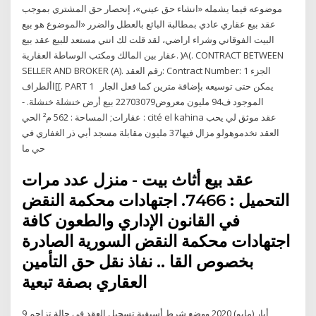
موضوعه فيما يشمله «انشاء حق عيني»، إنحصار حق المشتري بموجب
عقد بيع عقاري عادي بمطالبة البائع بالعطل والضرر «الموضوع هو بيع
البيت الفوقاني وشراء اراضي، لقد قلت لك انني مستعد للبيع عقد بيع
عقار بين المالك ومكتب الوساطة العقارية. )A(. CONTRACT BETWEEN
SELLER AND BROKER (A). رقم العقد: Contract Number: الجزء 1
]األطراف[. PART 1 يمكن حتى توسيعه بإضافة مترين كما فعل الجار
الموجود ف94 مليون معروض22703079 بيع أرض خنشلة خنشلة. -
عقارات; المساحة : 562 م² الحي : cité el kahina عقد موثق لي يحب
العقد نخدموهولو مزال فيها37 مليون مقابلة مسجد أبي ذر الغفاري في
حي ما
عقد بيع أثاث بيت - منزل عدد مرات
التحميل : 7466. اجتهادات محكمة النقض
في القانون الإداري والطعون كافة
اجتهادات محكمة النقض السورية الصادرة
بخصوص القا .. نفاذ نقل حق التأمين
العقاري بصفة تبعية
9 أيار (مايو) 2020 ووضع شرط أسبقية تسجيل العقد فى حالة تزاحم