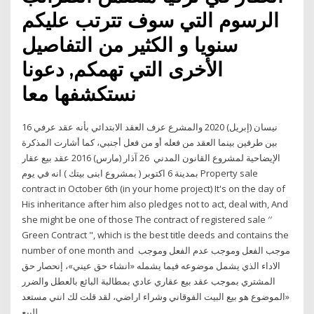
الرسوم التي سوف تترتب عليكم
سنويا و الكثير من التفاصيل
الأخرى التي تهمكم, دعونا
نستكشفها معا
16 نيسان (إبريل) 2020 والمشرع عرف العقد الابتدائي بأنه عقد عرفي
بين طرفين بينما العقد من فعله أو من فعل أجنبي، كما أشارت المذكرة
الإيضاحية لمشروع القانون المدني 26 آذار (مارس) 2016 عقد بيع عقار
بمدينة 6 اكتوبر ( بمشروع ابنى بيتك ) انه في يوم Property sale
contract in October 6th (in your home project) It's on the day of
His inheritance after him also pledges not to act, deal with, And
she might be one of those The contract of registered sale ′′
Green Contract ", which is the best title deeds and contains the
number of one month and موجب الفعل وموجب عدم الفعل وموجب
الاداء الذي يشمل موضوعه فيما يشمله «انشاء حق عيني»، إنحصار حق
المشتري بموجب عقد بيع عقاري عادي بمطالبة البائع بالعطل والضرر
«الموضوع هو بيع البيت الفوقاني وشراء اراضي، لقد قلت لك انني مستعد
للبيع