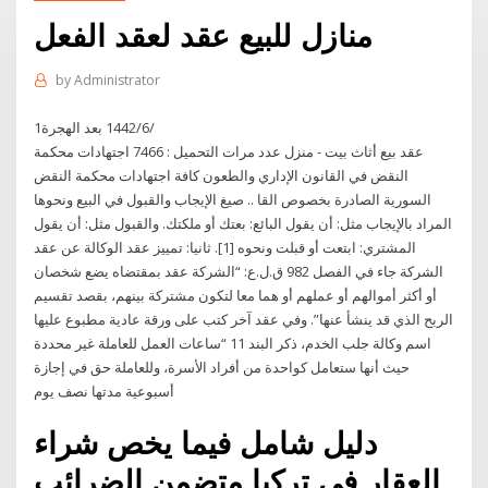
منازل للبيع عقد لعقد الفعل
by
Administrator
1‏‏/6‏‏/1442 بعد الهجرة
عقد بيع أثاث بيت - منزل عدد مرات التحميل : 7466 اجتهادات محكمة
النقض في القانون الإداري والطعون كافة اجتهادات محكمة النقض
السورية الصادرة بخصوص القا .. صيغ الإيجاب والقبول في البيع ونحوها
المراد بالإيجاب مثل: أن يقول البائع: بعتك أو ملكتك. والقبول مثل: أن يقول
المشتري: ابتعت أو قبلت ونحوه [1]. ثانيا: تمييز عقد الوكالة عن عقد
الشركة جاء في الفصل 982 ق.ل.ع: “الشركة عقد بمقتضاه يضع شخصان
أو أكثر أموالهم أو عملهم أو هما معا لتكون مشتركة بينهم، بقصد تقسيم
الربح الذي قد ينشأ عنها”. وفي عقد آخر كتب على ورقة عادية مطبوع عليها
اسم وكالة جلب الخدم، ذكر البند 11 “ساعات العمل للعاملة غير محددة
حيث أنها ستعامل كواحدة من أفراد الأسرة، وللعاملة حق في إجازة
أسبوعية مدتها نصف يوم
دليل شامل فيما يخص شراء
العقار في تركيا متضمن الضرائب