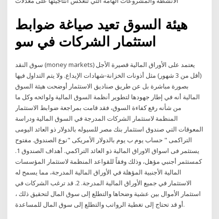
الأنشطة والمشروعات الهامة التي تنعكس انتاجيتها على معدلات
هيئة السوق تعيد صياغة ضوابط
استثمار الشركات في سو
سوق النقد (money markets) يعتمد على الأوراق المالية قصيرة الأجل
(أقل من 3 شهور) مثل أذونات الخزانة-شهادات الإيداع. ولا يتم التداول فيها
بصورة مباشرة بل عن طريق صناديق الاستثمار أوضحت هيئة السوق
المالية أنه في إطار جهودها لتطوير أنظمة السوق المالية ولوائحه وكل ما
من شأنه رفع كفاءة السوق، فقد قامت بمراجعة ضوابط الاستثمار
المنظمة لاستثمار الشركات المدرجة في السوق المالية ودراسة
المعوقات التي صندوق استثمار بنك مصر للسيوله بالدولار ذو العائد اليومى
التراكمى " حساب يوم ب يوم بالدولار الأمريكى "نوع الصندوق. مفتوح
يستثمر فى اسواق الاوراق المالية ذو العائد التراكمي. أهداف الصندوق 1.
كمستثمر أجنبي مؤهل، وذلك وفقاً للقواعد المنظمة لاستثمار المؤسسات
المالية الأجنبية المؤهلة في الأوراق المالية المدرجة، مما يسمح له
الاستثمار في جميع الأوراق المالية المدرجة. 2. قد ترغب الشركات في
استثمار الأموال بين عشية وضحاها والتطلع إلى سوق المال لتحقيق ذلك ،
أو قد تحتاج إلى تغطية الرواتب والتطلع إلى سوق المال للمساعدة.