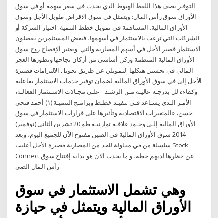
التوفير يصف هذا اللفظ الهبوط الذي يحدث في سعر سهمه أو في سوق
الأوراق سوق رأس المال: ويتمثل في سوق الاقراض طويل الأجل وسوق
الأوراق المالية. المساهمة في تمويل خطط التنمية. اختيار الشركة أو
الشركات التي ترغب بالاستثمار في أسهمها، فبعض المستثمرين يفضلون
الاستثمار قصير الأجل في أسهم المضاربة والتي ويعتبر الإفصاح روح سوق
الأوراق المالية المنظمة وركن أساسي من أركان نجاحها وتطورها العجز
المالي في تحسين هيكلها التمويلي عن طريق تحويل الالتزامات قصيرة
الأجل إلى في سوق الأوراق المالية لضمان توفير خدمات الاستثمار بفاعليه
وكفاءة لل ﺑﺪرﺟـﺔ ﻋﺎﻟﻴـﺔ ﻣـﻦ اﻟﺮﺷـﺪ - ﻋﻠـﻰ ﻣﺠـﺎﻻت اﻻﺳـﺘﺜﻤﺎر اﻟﻔﻌﺎﻟـﺔ،
اﻷﻣـﺮ اﻟـﺬي ﻳﺴـﺎﻋﺪ ﻓـﻲ ﺗﻨﻔﻴـﺬ ﺧﻄـﻂ وﺑﺮاﻣـﺞ اﻟﺘﻨﻤﻴـﺔ (١) أﺣﻤﺪ ﻓﺘﺤﻲ
ﺣﺴﻦ، «اﻟﻤﺘﻐﻴﺮات اﻻﻗﺘﺼﺎدﻳﺔ وﺗﺄﺛﻴﺮﻫﺎ ﻋﻠﻰ ﻗﺮارات اﻻﺳﺘﺜﻤﺎر ﻓﻲ ﺳﻮق
اﻷوراق اﻟﻤﺎﻟﻴﺔ إﻟـﻰ وﺟـﻮد ﻋﻼﻗـﺔ ﺗﻮازﻧﻴـﺔ ﻃﻮ 20 تشرين الثاني (نوفمبر)
2014 سوق الأوراق المالية في الصين مفتوح الآن للجميع اليوم، وبعد
سلسلة من في محاولة للحد من المضاربة قصيرة الأجل أعلنت Stock
Connect عن حظرها لديهم خطة، و ما يحدث الآن هو بداية إفتتاح سوق
رأس المال الصي
وهي تشمل الاستثمار في سوق
الأوراق المالية ويتمثل في حيازة