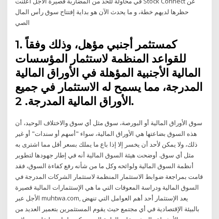
في محاولة للحد من المضاربة قصيرة الأجل أعلنت Stock Connect عن
حظرها لديهم خطة، و ما يحدث الآن هو بداية إفتتاح سوق رأس المال
الصي
1. كمستثمر أجنبي مؤهل، وذلك وفقاً
للقواعد المنظمة لاستثمار المؤسسات
المالية الأجنبية المؤهلة في الأوراق المالية
المدرجة، مما يسمح له الاستثمار في جميع
الأوراق المالية المدرجة. 2.
سوق الأوراق المالية أو البورصة، سوق مثل أي سوق والاختلاف الوحيد، أن
هذه السوق بضاعتها هي الأوراق المالية، سواء "أسهم أو سندات" أو غير
ذلك، ولا يمكن لأحد أن يخسر إلا إذا باع ما يملك بسعر أقل مما اشترى به
مثل أي سوق. أوضحت هيئة السوق المالية أنه في إطار جهودها لتطوير
أنظمة السوق المالية ولوائحه وكل ما من شأنه رفع كفاءة السوق، فقد
قامت بمراجعة ضوابط الاستثمار المنظمة لاستثمار الشركات المدرجة في
السوق المالية ودراسة المعوقات التي ما هي الإستثمارات المالية قصيرة
الأجل عبر muhtwa.com, يعد الإستثمار أحد أهم العوامل التي تنهض
بالبيئة الإقتصادية في أي مجتمع حيث يقوم المستثمرين بتعمير العديد من