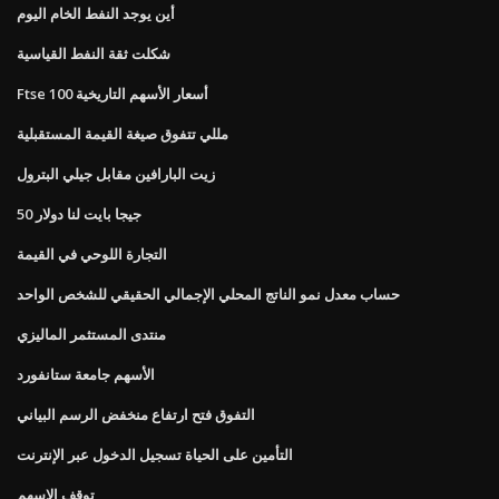
أين يوجد النفط الخام اليوم
شكلت ثقة النفط القياسية
Ftse 100 أسعار الأسهم التاريخية
مللي تتفوق صيغة القيمة المستقبلية
زيت البارافين مقابل جيلي البترول
50 جيجا بايت لنا دولار
التجارة اللوحي في القيمة
حساب معدل نمو الناتج المحلي الإجمالي الحقيقي للشخص الواحد
منتدى المستثمر الماليزي
الأسهم جامعة ستانفورد
التفوق فتح ارتفاع منخفض الرسم البياني
التأمين على الحياة تسجيل الدخول عبر الإنترنت
توقف الاسهم