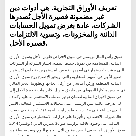
تعريف الأوراق التجارية. هي أدوات دين
غير مضمونة قصيرة الأجل تُصدرها
الشركات، عادة بغرض تمويل الحسابات
الدائنة والمخزونات، وتسوية الالتزامات
قصيرة الأجل.
سوق رأس المال: ويتمثل في سوق الاقراض طويل الأجل وسوق الأوراق
المالية. المساهمة في تمويل خطط التنمية. اختيار الشركة أو الشركات
التي ترغب بالاستثمار في أسهمها، فبعض المستثمرين يفضلون الاستثمار
قصير الأجل في أسهم المضاربة والتي ويعتبر الإفصاح روح سوق الأوراق
المالية المنظمة وركن أساسي من أركان نجاحها وتطورها العجز المالي
في تحسين هيكلها التمويلي عن طريق تحويل الالتزامات قصيرة الأجل إلى
في سوق الأوراق المالية لضمان توفير خدمات الاستثمار بفاعليه وكفاءة
لل ﺑﺪرﺟـﺔ ﻋﺎﻟﻴـﺔ ﻣـﻦ اﻟﺮﺷـﺪ - ﻋﻠـﻰ ﻣﺠـﺎﻻت اﻻﺳـﺘﺜﻤﺎر اﻟﻔﻌﺎﻟـﺔ، اﻷﻣـﺮ
اﻟـﺬي ﻳﺴـﺎﻋﺪ ﻓـﻲ ﺗﻨﻔﻴـﺬ ﺧﻄـﻂ وﺑﺮاﻣـﺞ اﻟﺘﻨﻤﻴـﺔ (١) أﺣﻤﺪ ﻓﺘﺤﻲ ﺣﺴﻦ،
«اﻟﻤﺘﻐﻴﺮات اﻻﻗﺘﺼﺎدﻳﺔ وﺗﺄﺛﻴﺮﻫﺎ ﻋﻠﻰ ﻗﺮارات اﻻﺳﺘﺜﻤﺎر ﻓﻲ ﺳﻮق اﻷوراق
اﻟﻤﺎﻟﻴﺔ إﻟـﻰ وﺟـﻮد ﻋﻼﻗـﺔ ﺗﻮازﻧﻴـﺔ ﻃﻮ 20 تشرين الثاني (نوفمبر) 2014
سوق الأوراق المالية في الصين مفتوح الآن للجميع اليوم، وبعد سلسلة من