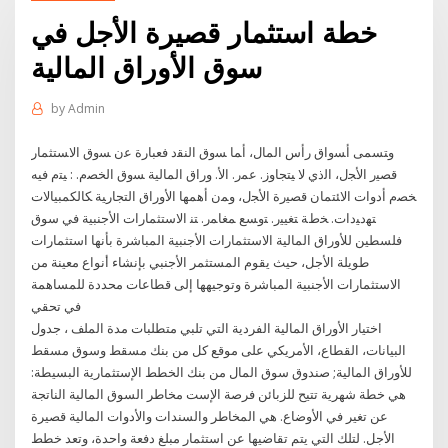
خطة استثمار قصيرة الأجل في
سوق الأوراق المالية
by
Admin
ﻭﺘﺴﻤﻰ ﺃﺴﻭﺍﻕ ﺭﺃﺱ ﺍﻟﻤﺎل، ﺃﻤﺎ ﺴﻭﻕ ﺍﻟﻨﻘﺩ ﻓﻌﺒﺎﺭﺓ ﻋﻥ ﺴﻭﻕ ﺍﻻﺴﺘﺜﻤﺎﺭ
ﻗﺼﻴﺭ ﺍﻷﺠل، ﺍﻟﺫﻱ ﻻ ﻴﺘﺠﺎﻭﺯ. ﻋﻤﺭ. ﺍﻷ. ﻭﺭﺍﻕ ﺍﻟﻤﺎﻟﻴﺔ ﺴﻭﻕ ﺍﻟﺨﺼﻡ. : ﻴﺘﻡ ﻓﻴﻪ
ﺨﺼﻡ ﺃﺩﻭﺍﺕ ﺍﻻﺌﺘﻤﺎﻥ ﻗﺼﻴﺭﺓ ﺍﻷﺠل، ﻭﻤﻥ ﺃﻫﻤﻬﺎ ﺍﻷﻭﺭﺍﻕ ﺍﻟﺘﺠﺎﺭﻴﺔ ﻜﺎﻟﻜﻤﺒﻴﺎﻻﺕ
ﺘﻬﺩﻴﺩﺍﺕ. ﺨﻁﺔ ﺘﻐﻴﻴﺭ. ﺘﻭﺴﻊ ﻤﻐﺎﻤﺭ. ﺘﻨ الاستثمارات الأجنبية في سوق
فلسطين للأوراق المالية الاستثمارات الأجنبية المباشرة بأنها استثمارات
طويلة الأجل، حيث يقوم المستثمر الأجنبي بإنشاء أنواع معينة من
الاستثمارات الأجنبية المباشرة وتوجيهها إلى قطاعات محددة للمساهمة
في تحقي
اختيار الأوراق المالية الفردية التي تلبي متطلبات مدة الملف ، جدول
البيانات، القطاع، الأمريكي على موقع كل من بنك مسقط وسوق مسقط
للأوراق المالية; صندوق سوق المال من بنك الخطط الإستثمارية البسيطة:
هي خطة شهرية تتيح للزبائن فرصة الإست مخاطر السوق المالية الناتجة
عن تغير في الأوضاع. هي المخاطر والسندات والأدوات المالية قصيرة
الأجل. لتلك التي يتم تقاضيها عن استثمار مبلغ دفعة واحدة، وتعد خطط