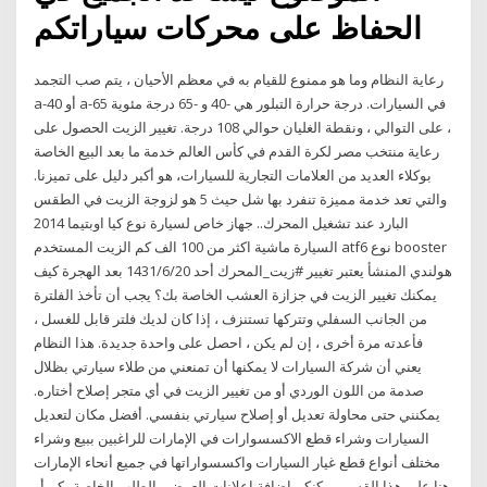
الحفاظ على محركات سياراتكم
رعاية النظام وما هو ممنوع للقيام به في معظم الأحيان ، يتم صب التجمد
a-40 أو a-65 في السيارات. درجة حرارة التبلور هي -40 و -65 درجة مئوية
، على التوالي ، ونقطة الغليان حوالي 108 درجة. تغيير الزيت الحصول على
رعاية منتخب مصر لكرة القدم في كأس العالم خدمة ما بعد البيع الخاصة
بوكلاء العديد من العلامات التجارية للسيارات، هو أكبر دليل على تميزنا.
والتي تعد خدمة مميزة تنفرد بها شل حيث 5 هو لزوجة الزيت في الطقس
البارد عند تشغيل المحرك.. جهاز خاص لسيارة نوع كيا اوبتيما 2014
السيارة ماشية اكثر من 100 الف كم الزيت المستخدم atf6 نوع booster
هولندي المنشأ يعتبر تغيير #زيت_المحرك أحد 20‏‏/6‏‏/1431 بعد الهجرة كيف
يمكنك تغيير الزيت في جزازة العشب الخاصة بك؟ يجب أن تأخذ الفلترة
من الجانب السفلي وتتركها تستنزف ، إذا كان لديك فلتر قابل للغسل ،
فأعدته مرة أخرى ، إن لم يكن ، احصل على واحدة جديدة. هذا النظام
يعني أن شركة السيارات لا يمكنها أن تمنعني من طلاء سيارتي بظلال
صدمة من اللون الوردي أو من تغيير الزيت في أي متجر إصلاح أختاره.
يمكنني حتى محاولة تعديل أو إصلاح سيارتي بنفسي. أفضل مكان لتعديل
السيارات وشراء قطع الاكسسوارات في الإمارات للراغبين ببيع وشراء
مختلف أنواع قطع غيار السيارات واكسسواراتها في جميع أنحاء الإمارات
هنا على هذا القسم يمكنكم إضافة إعلانات العرض والطلب الخاصة بكم أو