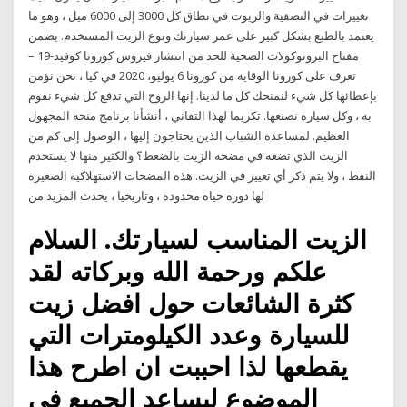
تغييرات في التصفية والزيوت في نطاق كل 3000 إلى 6000 ميل ، وهو ما
يعتمد بالطبع بشكل كبير على عمر سيارتك ونوع الزيت المستخدم. يضمن
مفتاح البروتوكولات الصحية للحد من انتشار فيروس كورونا كوفيد-19 –
تعرف على كورونا الوقاية من كورونا 6 يوليو، 2020 في كيا ، نحن نؤمن
بإعطائها كل شيء لنمنحك كل ما لدينا. إنها الروح التي تدفع كل شيء نقوم
به ، وكل سيارة نصنعها. تكريما لهذا التفاني ، أنشأنا برنامج منحة المجهول
العظيم. لمساعدة الشباب الذين يحتاجون إليها ، الوصول إلى كم من
الزيت الذي تضعه في مضخة الزيت بالضغط؟ والكثير منها لا يستخدم
النفط ، ولا يتم ذكر أي تغيير في الزيت. هذه المضخات الاستهلاكية الصغيرة
لها دورة حياة محدودة ، وتاريخيا ، يحدث المزيد من
الزيت المناسب لسيارتك. السلام
علكم ورحمة الله وبركاته لقد
كثرة الشائعات حول افضل زيت
للسيارة وعدد الكيلومترات التي
يقطعها لذا احببت ان اطرح هذا
الموضوع ليساعد الجميع في