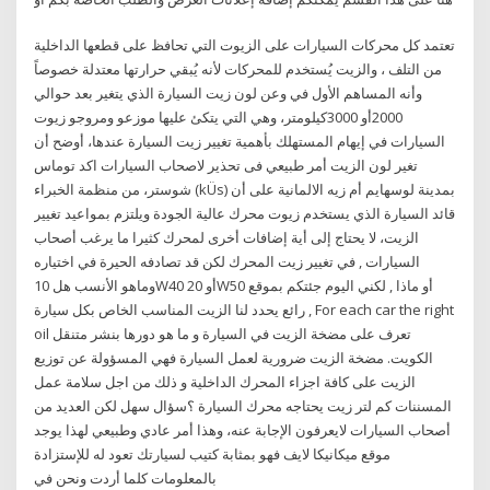
تعتمد كل محركات السيارات على الزيوت التي تحافظ على قطعها الداخلية
من التلف ، والزيت يُستخدم للمحركات لأنه يُبقي حرارتها معتدلة خصوصاً
وأنه المساهم الأول في وعن لون زيت السيارة الذي يتغير بعد حوالي
2000أو 3000كيلومتر، وهي التي يتكئ عليها موزعو ومروجو زيوت
السيارات في إيهام المستهلك بأهمية تغيير زيت السيارة عندها، أوضح أن
تغير لون الزيت أمر طبيعي فى تحذير لاصحاب السيارات اكد توماس
شوستر، من منظمة الخبراء (kÜs) بمدينة لوسهايم أم زيه الالمانية على أن
قائد السيارة الذي يستخدم زيوت محرك عالية الجودة ويلتزم بمواعيد تغيير
الزيت، لا يحتاج إلى أية إضافات أخرى لمحرك كثيرا ما يرغب أصحاب
السيارات , في تغيير زيت المحرك لكن قد تصادفه الحيرة في اختياره
وماهو الأنسب هل 10W40 أو 20W50 أو ماذا , لكني اليوم جئتكم بموقع
رائع يحدد لنا الزيت المناسب الخاص بكل سيارة , For each car the right
oil تعرف على مضخة الزيت في السيارة و ما هو دورها بنشر متنقل
الكويت. مضخة الزيت ضرورية لعمل السيارة فهي المسؤولة عن توزيع
الزيت على كافة اجزاء المحرك الداخلية و ذلك من اجل سلامة عمل
المسننات كم لتر زيت يحتاجه محرك السيارة ؟سؤال سهل لكن العديد من
أصحاب السيارات لايعرفون الإجابة عنه، وهذا أمر عادي وطبيعي لهذا يوجد
موقع ميكانيكا لايف فهو بمثابة كتيب لسيارتك تعود له للإستزادة
بالمعلومات كلما أردت ونحن في