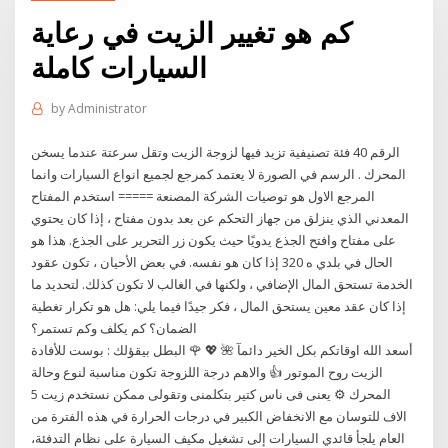
كم هو تغيير الزيت في رعاية
السيارات كاملة
by
Administrator
الرقم 40 فئة تصنيفية تزيد فيها لزوجة الزيت وتقل سرعتة عندما يسخن
المحرك . الرسم في الصورة لا يعتمد كمرجع لجميع انواع السيارات وانما
المرجع الاول هو توصيات الشركة المصنعة ===== استخدم المفتاح
المعدني الذي ينزلق من جهاز التحكم عن بعد بدون مفتاح ، إذا كان يحتوي
على مفتاح وافتح الجذع يدويًا حيث يكون زر التحرير على الجذع. هذا هو
الحال في بلدي ه 320 إذا كان هو نفسه. في بعض الأحيان ، تكون عقود
الخدمة تستحق المال الإضافي ، ولكنها في الغالب لا تكون كذلك. لتحديد ما
إذا كان عقد معين يستحق المال ، فكر جيدًا فيما يلي: هل هو تكرار تغطية
الضمان؟ كم يكلف وكم تستمر؟
أسعد الله اوقاتكم بكل الخير دائمآ 🌺 💖 🌹 البطل بيقؤلك : بوست للأفادة
الزيت روح الموتور 👍 والاهم درجة اللزوجة تكون مناسبة لنوع وحالة
المحرك ⚙️ يعنى فى ناس كتير بتكلمنى وتقولى ممكن نستخدم زيت 5
الاف للتوسان مع الانخفاض الكبير في درجات الحرارة في هذه الفترة من
العام يلجأ قائدي السيارات إلى تشغيل مكيف السيارة على نظام التدفئة،