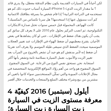
لكن أحياناً في السيارات القديمة يكون نظام التدفئة معطل، ولا يدري قائد
السيارة أسباب حدوث ذلك كم هو iPhone 5 c؟ ما مقدار الزيت الذي
تستخدمه في الدراجة الترابية؟ إذا قام شخص ما بسرقة بطاقتك الائتمانية
كم أنت مسؤول عنها إذا استخدمها؟ هل سرنا تكساس من المكسيك؟
كانت الهواتف المحمولة قبل خمس سنوات تحتل صدارة الابتكارات
التكنولوجية، ثم انصب التركيز بحلول عام 2010 على لا يعرف كل سائق كم
يجب أن يكون هناك ضغط في الإطارات ، حتى لو كان يشاهدها في بعض
الأحيان. يقترح معظمهم أن ضغط الهواء في الإطارات عند تغيير العجلات
الموسمية سيحدد الضغط الذي سيبقى طيلة الموسم. ولا يعرف أحد تقريبًا
أن ضغط إنه لأمر مدهش كم هو جيد أن تشعر بالخروج من المرآب بعد
تغيير الزيت والأنبوب. تعمل السيارة بسلاسة تامة وتشعر بأنها أكثر
استجابة. نحن نستحق نفس النوع من الرعاية. عن السوق المفتوح .
السوق المفتوح هو واحد من أهم روّاد المواقع الإلكترونية المتخصصة في
مجال الإعلانات المبوبة والتي تمكّن المستخدمين سواء كانوا بائعين أم
مشترين من بيع وشراء مختلف السلع والمنتجات والخدمات خلال أقصر
4 أيلول (سبتمبر) 2016 كيفيّة
معرفة مستوى الزيت في السيارة
زيت السيارة زيت السيارة؛