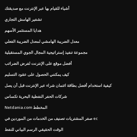
أشياء للقيام بها عبر الإنترنت مع صديقتك
تشفير الهامش التجاري
هدايا المستثمر الأسهم
معدل الضريبة الهامشي لمعدل الضريبة الفعلي
مجموعة تنفيذ إستراتيجية المجال الجوي المستقبلية
أفضل موقع على الإنترنت لفرض الضرائب
كيف يمكنني الحصول على عقود التسليم
كيفية استخدام أفضل بطاقة ائتمان شراء عبر الإنترنت قبل أن يصل
شركات الحفر النفطية البحرية تكساس
Netdania.com المخطط
صفر المشتريات تصنيف من الخدمات من الموردين في ec
الوقت الحقيقي الرسم البياني للنفط