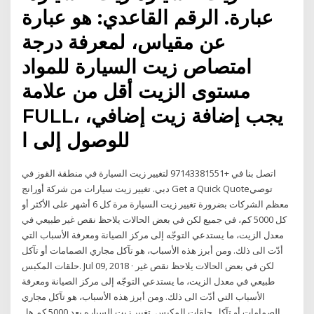
عبارة. الرقم القاعدي: هو عبارة
عن مقياس، لمعرفة درجة
امتصاص زيت السيارة للمواد
مستوى الزيت أقل من علامة
FULL، يجب إضافة زيت إضافي،
للوصول إلى ا
اتصل بنا في +97143381551 لتغيير زيت السيارة في منطقة القوز في
دبي. تغيير زيت سيارات من شركة أورانج Get a Quick Quoteتوصي
معظم الشركات بضرورة تغيير زيت السيارة مرة كل 6 أشهر على الأكثر أو
كل 5000 كم، في جميع لكن في بعض الحالات يلاحظ نقص غير طبيعي في
معدل الزيت، ما يستدعي التوجّه إلى مركز الصيانة ومعرفة الأسباب التي
أدّت الى ذلك. ومن أبرز هذه الأسباب، هو تآكل مجاري الصمامات أو تآكل
حلقات المكبس. Jul 09, 2018 · لكن في بعض الحالات يلاحظ نقص غير
طبيعي في معدل الزيت، ما يستدعي التوجّه إلى مركز الصيانة ومعرفة
الأسباب التي أدّت الى ذلك. ومن أبرز هذه الأسباب، هو تآكل مجاري
الصمامات أو تآكل حلقات المكبس. تغيير زيت السياره بعد 5000 كم هل