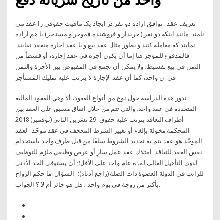
تعریف عقد : توافق اراده دو نفر در ایجاد یک ماهیت حقوقی را عقد می
نامند. مانند اینکه دو نفر ( خریدار و فروشنده )(موجر و مستاجر) با هم اراده
نمایند که معامله کنند و بطور مثال عقد بیع و یا عقد اجاره منعقد نمایند.
فالمدفوع للمؤجر هنا إما أن يكون أجرة في عقد إجارة، أو قسطاً من
الثمن في بيع تقسيط، ولا يمكن أن نجمع في المقبوض بين الأجرة والثمن
في آن واحد، كما أن عقد الإجارة لا يترتب عليه تمليك المستأجر
تدور هذه الدراسة حول نوع من أنواع العقود، ألا وهي العقود المالية
المتعددة في عقد واحد، والتي تتم من خلال اتفاق مسبق على العقد بين
أطراف التعاقد يترتب عليه حقوق 29 تشرين الثاني (نوفمبر) 2018
المحكمة مخولة بإلغاء أو تغيير الشرط المجحف في عقد موحّد. العقد
الموحّد هو عقد يتم به تحديد الشروط سلفًا من قبل طرف واحد باستخدام
نفس العقد للتعاقد امتلاك عقد عمل سارٍ أو عرض وظيفي ملزم للتوظيف
لذوي التأهيل العالي لمدة عام واحد على الأقل؛; أن يستوفي الحد الأدنى
للراتب في الدولة العضوة ذات الصلة (راجع أدناه)؛ السؤال. ما حكم الزواج
بأكثر من زوجة في يوم واحد ، هل هو جائز أم لا ؟ الجواب.