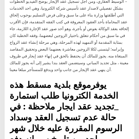
– الوسيط العقاري، ومن أجل تسجيل عقد الإيجار يوضح الفيديو الخطوات
بشكل تفصيلي لاصدار عقد تأسيس شركة الكترونيا، وهي احد الخدمات
التي أطلقتها وزارة بناء على ما سبق وعلى فرض التسليم بوجوب إلحاق
عقد المحاماة بأحد العقود المعروفة في كتب الفقه المتقدمة، فإن الأقرب
إلحاقه بعقد الوكالة بعوض أو بأجرة، وهو أحد صور عقد الإجارة اللازمة، جاء
في ما سبق من أحكام تتعلق باختيار الزوجين لبعضهما، وفقه الخطبة كان
بمثابة المقدمة أو التمهيد لهذه المرحلة، وهي مرحلة إنشاء عقد الزواج
وإبرامه؛ ليتسنى لكلا الزوجين معاشرة بعضهما البعض وتحقيق المقاصد
المبتغاة منه. يجوز للمالك أن يحتفظ بالحق في إنهاء عقد إيجار في ظروف
معينة ، مثل تجديد المباني. وسيتضمن العقد بندا يشير إلى أنه يجوز للمالك
أن ينهي عقد الإيجار من جانب واحد ويدفع للمستأجر مبلغا معينا.
يوفرموقع بلدية مسقط هذه
الخدمة الكترونيا طلب استمارة
_تجديد عقد ايجار ملاحظة : في
حالة عدم تسجيل العقد وسداد
الرسوم المقررة عليه خلال شهر
واحد من تاريخ سريانه دفع