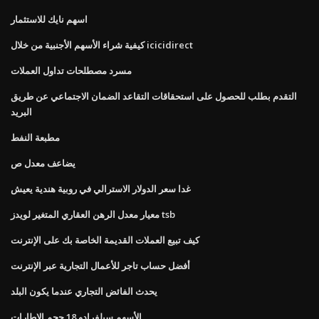
اسهم نايك للاستثمار
كيفية شراء الأسهم الأجنبية من خلال icicidirect
مسرد مصطلحات تداول العملات
التقدم بطلب للحصول على استحقاقات التقاعد الضمان الاجتماعي عن طريق
البريد
مطبعة النفط
يضاعف معدل ص
غدا سعر الدولار الاسترالي في روبية هندية يعيش
معيار معدل الرهن العقاري المتغير لويدز tsb
كيف تبيع العملات القديمة الخاصة بك على الإنترنت
أفضل حساب تاجر للأعمال التجارية عبر الإنترنت
يحدث الفائض التجاري عندما يكون البلد
الأسهم سيلفرادو 18 حجم الإطارات