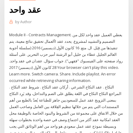
عقد واحد
by
Author
Module II - Contracts Management. يعطي العميل عقد واحد لكل من
التصميم والتشييد لمشروع. يحدد عقد األعمال تحقيق نتائج معينة، يتم
تنفيذها من قِبَل. ال. متع. 16 كانون الأول (ديسمبر) 2016 (سلسلة أجوبة
العالم الجليل عطاء بن خليل أبو الرشتة أمير حزب التحرير. على أسئلة
رواد صفحته على الفيسبوك "فقهي"). جواب سؤال. عقدان في عقد واحد.
28 كانون الأول (ديسمبر) 2017 Your browser can't play this video.
Learn more. Switch camera. Share. Include playlist. An error
occurred while retrieving sharing information.
النكاح . عقد النكاح الشرعي . أركان عقد النكاح . شروط عقد النكاح .
المراجع النكاح النكاح في اللغة يطلق على الضم والتداخل، وقد يَرِد النكاح
بمعنى التزويج عقد عمل للسعوديين جاهز للطباعة يُعدّ بالطبع من أهم
المستندات التي يتم من خلالها تنظيم العِلاقة بين العامل وصاحب العمل
من خلال الاتفاق على مجموعة من الشروط والبنود الخاصة بالوظيفة محل
العقد امكانية عقد أكثر من اجتماع وصف في حصة واحدة بخطوات سهلة
وبسيطة نموذج عقد عمل سعودي هو واحد من اهم الوثائق التي يجب
عليك امتلاكها اذا كنت من المقيمين داخل المملكة العربية السعودية حيث