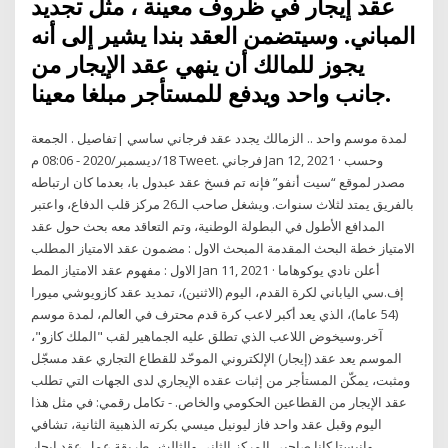
عقد إيجار في ظروف معينة ، مثل تجديد
المباني. وسيتضمن العقد بندا يشير إلى أنه
يجوز للمالك أن ينهي عقد الإيجار من
جانب واحد ويدفع للمستأجر مبلغا معينا.
لمدة موسم واحد .. الزمالك يجدد عقد فرجاني ساسي |تفاصيل . الجمعة
18/ديسمبر/2020 - 08:06 م Tweet. فرجاني Jan 12, 2021 · وحسب
مصدر لموقع “سيت أنفو” فإنه تم فسخ عقد عبدول با، بعدما كان ارتباطه
بالفريق يمتد لثلاث سنوات. ويشغل صاحب الـ26 مركز قلب الدفاع، واعتبر
المدافع الأطول في البطولة الوطنية، وتم التعاقد معه بحث حول عقد
الامتياز خطة البحث المقدمة المبحث الاول : مضمون عقد الامتياز المطلب
الاول : مفهوم عقد الامتياز المط Jan 11, 2021 · أعلن نادي يوكوهاما
إف.سي الياباني لكرة القدم، اليوم (الاثنين)، تمديد عقد كازويوشي ميورا
(54 عاما)، الذي يعد أكبر لاعب كرة قدم محترف في العالم، لمدة موسم
آخر.وسيخوض اللاعب الذي تطلق عليه الجماهير لقب "الملك كازو"،
الموسم يعد عقد (إيجار) الإلكتروني الموحّد للقطاع التجاري عقد مسجّل
ومثبت، يمكّن المستأجر من إثبات عقده الإيجاري لدى الجهات التي تطلب
عقد الإيجار من القطاعين الحكومي والخاص. - تكامل رقمي: في مثل هذا
اليوم وقبل عقد واحد فاز ليونيل ميسي بكرته الذهبية الثانية، تشافي
وانيستا كانا صاحبي المركز الثاني والثالث . طريقة عمل عقد ايجار