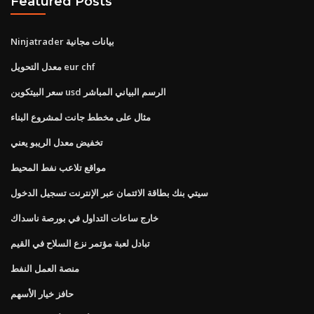
Featured Posts
Ninjatrader بيانات مجانية
معدل التحويل eur chf
سعر البيتكوين usd الرسم البياني المباشر
مثال على مخطط جانت لمشروع البناء
تخفيض معدل الريبو يعني
مواقع تلاعب نفط المحيط
سيتي بنك بطاقة الائتمان عبر الإنترنت تسجيل الدخول
خارج ساعات التداول في بورصة ناسداك
تبادل لعبة مؤتمر نزع السلاح في القيم
منصة العمل النفط
حافز خيار الأسهم