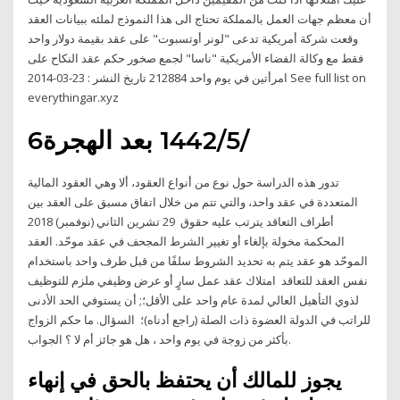
أن معظم جهات العمل بالمملكة تحتاج الى هذا النموذج لملئه ببيانات العقد
وقعت شركة أمريكية تدعى "لونر أوتسبوت" على عقد بقيمة دولار واحد
فقط مع وكالة الفضاء الأمريكية "ناسا" لجمع صخور حكم عقد النكاح على
امرأتين في يوم واحد 212884 تاريخ النشر : 23-03-2014 See full list on
everythingar.xyz
6‏‏/5‏‏/1442 بعد الهجرة
تدور هذه الدراسة حول نوع من أنواع العقود، ألا وهي العقود المالية
المتعددة في عقد واحد، والتي تتم من خلال اتفاق مسبق على العقد بين
أطراف التعاقد يترتب عليه حقوق 29 تشرين الثاني (نوفمبر) 2018
المحكمة مخولة بإلغاء أو تغيير الشرط المجحف في عقد موحّد. العقد
الموحّد هو عقد يتم به تحديد الشروط سلفًا من قبل طرف واحد باستخدام
نفس العقد للتعاقد امتلاك عقد عمل سارٍ أو عرض وظيفي ملزم للتوظيف
لذوي التأهيل العالي لمدة عام واحد على الأقل؛; أن يستوفي الحد الأدنى
للراتب في الدولة العضوة ذات الصلة (راجع أدناه)؛ السؤال. ما حكم الزواج
بأكثر من زوجة في يوم واحد ، هل هو جائز أم لا ؟ الجواب.
يجوز للمالك أن يحتفظ بالحق في إنهاء